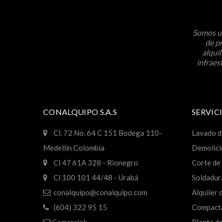
Somos un
de pr
alqui
infraes
CONALQUIPO S.A.S
SERVIC
Cl. 72 No. 64 C 151 Bodega 110-
Lavado d
Medellín Colombia
Demolici
Cl 47 61A 328 - Rionegro
Corte de 
Cl 100 101 44/48 - Urabá
Soldadur
conalquipo@conalquipo.com
Alquiler
(604) 322 95 15
Compacta