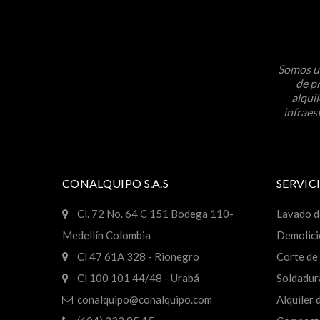
Somos un
de pr
alqui
infraes
CONALQUIPO S.A.S
SERVIC
Cl. 72 No. 64 C 151 Bodega 110-
Lavado d
Medellín Colombia
Demolici
Cl 47 61A 328 - Rionegro
Corte de 
Cl 100 101 44/48 - Urabá
Soldadur
conalquipo@conalquipo.com
Alquiler