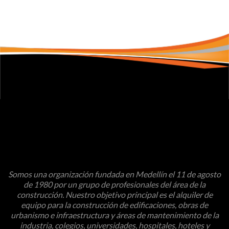
Somos una organización fundada en Medellín el 11 de agosto
de 1980 por un grupo de profesionales del área de la
construcción. Nuestro objetivo principal es el alquiler de
equipo para la construcción de edificaciones, obras de
urbanismo e infraestructura y áreas de mantenimiento de la
industria, colegios, universidades, hospitales, hoteles y