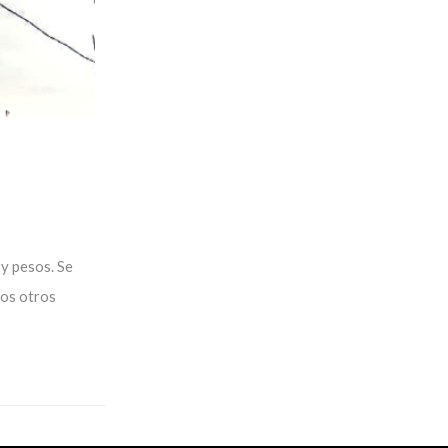
y pesos. Se
hos otros