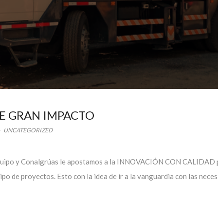
DE GRAN IMPACTO
UNCATEGORIZED
onalquipo y Conalgrúas le apostamos a la INNOVACIÓN CON CALIDAD 
ipo de proyectos. Esto con la idea de ir a la vanguardia con las nece