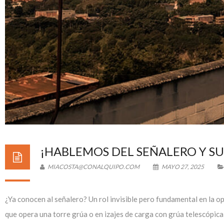
¡HABLEMOS DEL SEÑALERO Y SU
MIACOSTA@CONALQUIPO.COM
MAYO 27, 2025
¿Ya conocen al señalero? Un rol invisible pero fundamental en la o
que opera una torre grúa o en izajes de carga con grúa telescópica,