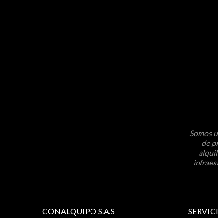
Somos un
de pr
alqui
infraes
CONALQUIPO S.A.S
SERVIC